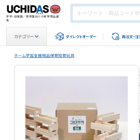
学校・幼稚園／保育園向けの教育用品通
販
カテゴリー
ダイレクト
オーダー
再注文・
注
ホーム
学習支援用品
保育
知育玩具