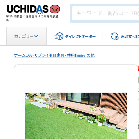
学校・幼稚園／保育園向けの教育用品通
販
カテゴリー
ダイレクト
オーダー
再注文・
注
ホーム
ＯＡ・サプライ用品
家具・共用備品
その他