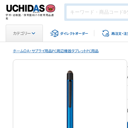
学校・幼稚園／保育園向けの教育用品通
販
カテゴリー
ダイレクト
オーダー
再注文・
注
ホーム
ＯＡ・サプライ用品
PC周辺機器
タブレットPC用品