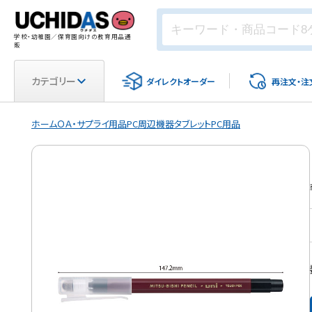
学校・幼稚園／保育園向けの教育用品通
販
カテゴリー
ダイレクト
オーダー
再注文・
注
ホーム
ＯＡ・サプライ用品
PC周辺機器
タブレットPC用品