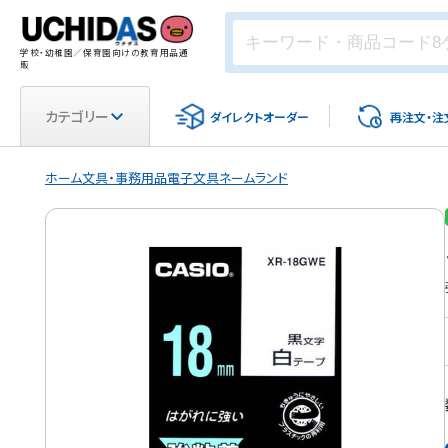
学校・幼稚園／保育園向けの教育用品通
販
カテゴリー
ダイレクト
オーダー
再注文・
注
ホーム
文具・事務用品
電子文具
ネームランド