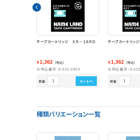
地がかくせる強
テープカートリッジ ＸＲ－１８ＲＤ
テープカートリッジ
８ＧＣＷＥ
1,362
1,362
￥
￥
(税込)
(税込)
2660
お申込番号：8-630-0069
お申込番号：8-630
カートへ
カートへ
数量:
数量:
種類バリエーション一覧