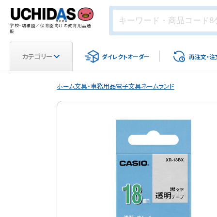
学校・幼稚園／保育園向けの教育用品通
販
カテゴリー
ダイレクト
オーダー
再注文・
注
ホーム
文具・事務用品
電子文具
ネームランド