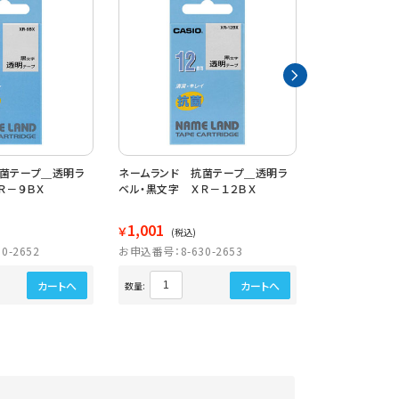
菌テープ＿透明ラ
ネームランド 抗菌テープ＿透明ラ
ネームランド 
Ｒ－９ＢＸ
ベル・黒文字 ＸＲ－１２ＢＸ
ベル・黒文字 
1,001
1,362
￥
￥
(税込)
(税込)
0-2652
お申込番号：8-630-2653
お申込番号：8-6
カートへ
カートへ
数量:
数量: