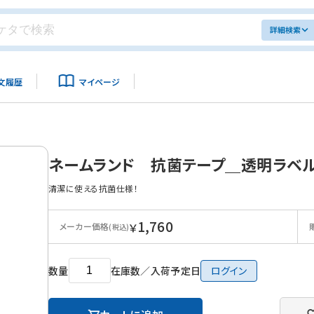
詳細検索
文履歴
マイページ
ネームランド 抗菌テープ＿透明ラベル
清潔に使える抗菌仕様！
1,760
￥
メーカー価格
(税込)
数量
在庫数／入荷予定日
ログイン