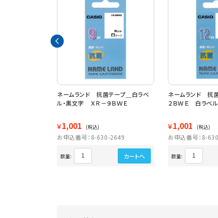
テープ＿透明ラ
ネームランド 抗菌テープ＿白ラベ
ネームランド 抗
－１８ＢＸ
ル・黒文字 ＸＲ－９ＢＷＥ
２ＢＷＥ 白ラベル
1,001
1,001
￥
￥
(税込)
(税込)
2654
お申込番号：8-630-2649
お申込番号：8-630
カートへ
カートへ
数量:
数量: