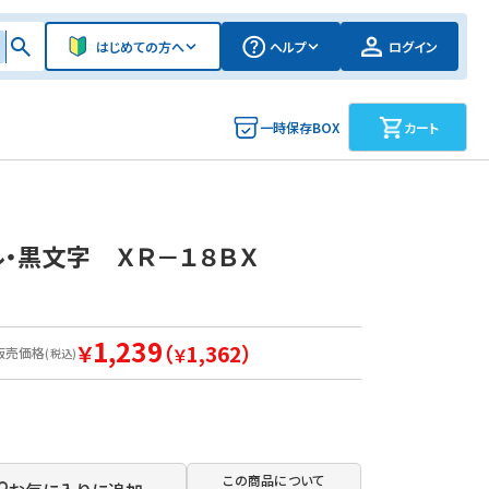
はじめての方へ
ヘルプ
ログイン
一時保存BOX
カート
・黒文字 ＸＲ－１８ＢＸ
1,239
￥
（
1,362）
販売価格
￥
(税込)
この商品について