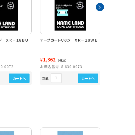
ジ ＸＲ－１８ＢＵ
テープカートリッジ ＸＲ－１８ＷＥ
テープカートリ
1,362
1,362
￥
￥
(税込)
(税込)
0-0072
お申込番号：8-630-0073
お申込番号：8-6
カートへ
カートへ
数量:
数量: