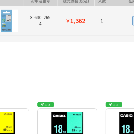
お申込番号
販売価格(税込)
入数
在
8-630-265
1,362
￥
1
4