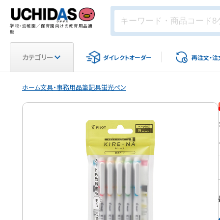
学校・幼稚園／保育園向けの教育用品通
販
カテゴリー
ダイレクト
オーダー
再注文・
注
ホーム
文具・事務用品
筆記具
蛍光ペン