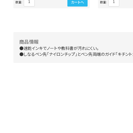
カートへ
数量:
数量:
商品情報
●速乾インキでノートや教科書が汚れにくい。
●しなるペン先「ナイロンチップ」とペン先両端のガイド「キチント