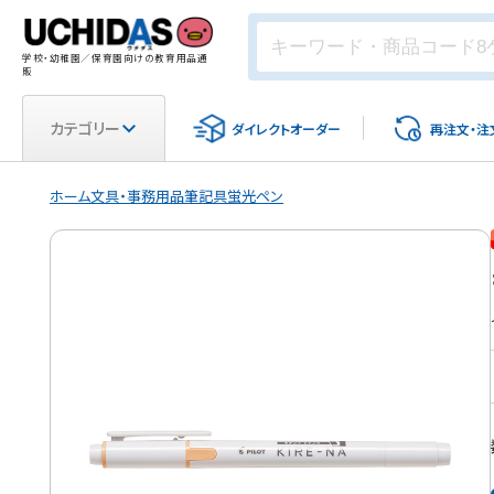
学校・幼稚園／保育園向けの教育用品通
販
カテゴリー
ダイレクト
オーダー
再注文・
注
ホーム
文具・事務用品
筆記具
蛍光ペン