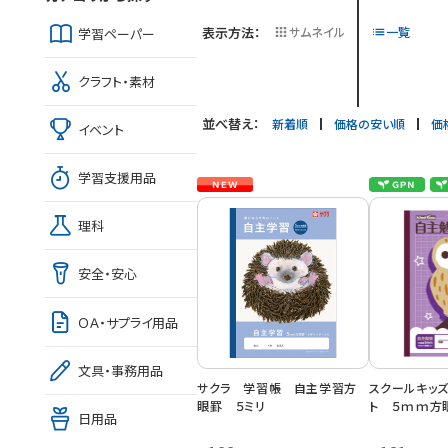
表示方法：
サムネイル
一覧
学習ペーパー
クラフト・素材
並べ替え：
新着順
価格の安い順
価
イベント
学習支援用品
理科
安全・安心
ＯＡ・サプライ用品
文具・事務用品
サクラ 学習帳 自主学習方
スクールキッ
眼罫 ５ミリ
ト ５ｍｍ方
日用品