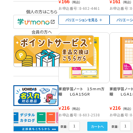
166
161
￥
￥
(税込)
(税込)
お申込番号：8-602-4461
お申込番号：8-6
個人の方はこちら
バリエーションを見る
バリエーシ
会員の方へ
家庭学習ノート １５ｍｍ方
家庭学習ノー
眼 ＬＧＡ１５ＧＲ
眼 ＬＧＡ１
216
216
￥
￥
(税込)
(税込)
お申込番号：8-603-2538
お申込番号：8-6
カートへ
数量:
数量: