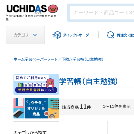
学校・幼稚園／保育園向けの教育用品通
販
カテゴリー
ダイレクト
オーダー
再注文・
注
ホーム
学習ペーパー
ノート／下敷き
学習帳（自主勉強）
学習帳（自主勉強）
11
1～11件
を表示
該当商品
件
カテゴリから探す