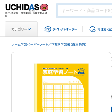
学校・幼稚園／保育園向けの教育用品通
販
カテゴリー
ダイレクト
オーダー
再注文・
注
ホーム
学習ペーパー
ノート／下敷き
学習帳（自主勉強）