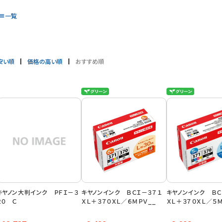
一覧
安い順
価格の高い順
おすすめ順
キヤノン大判インク ＰＦＩ－３
キヤノンインク ＢＣＩ－３７１
キヤノンインク ＢＣ
２０ Ｃ
ＸＬ＋３７０ＸＬ／６ＭＰＶ__
ＸＬ＋３７０ＸＬ／５