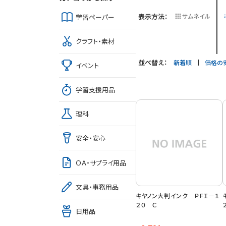
表示方法：
サムネイル
学習ペーパー
クラフト・素材
並べ替え：
新着順
価格の
イベント
学習支援用品
理科
安全・安心
ＯＡ・サプライ用品
文具・事務用品
キヤノン大判インク ＰＦＩ－１
２０ Ｃ
日用品