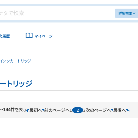
詳細検索
文履歴
マイページ
インクカートリッジ
ートリッジ
～144件
を表示
最初へ
前のページへ
1
2
3
次のページへ
最後へ