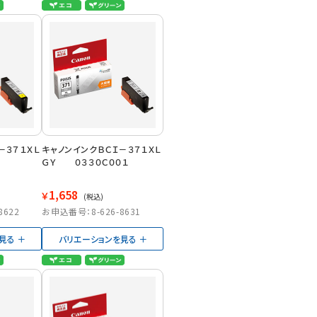
－３７１ＸＬ
キャノンインクＢＣＩ－３７１ＸＬ
ＧＹ ０３３０Ｃ００１
1,658
￥
(税込)
8622
お申込番号：8-626-8631
見る
バリエーションを見る