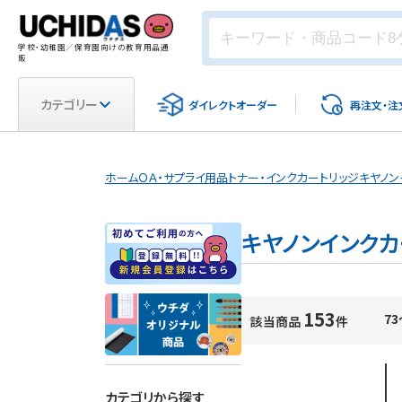
学校・幼稚園／保育園向けの教育用品通
販
カテゴリー
ダイレクト
オーダー
再注文・
注
ホーム
ＯＡ・サプライ用品
トナー・インクカートリッジ
キヤノン
キヤノンインクカ
153
73
該当商品
件
カテゴリから探す