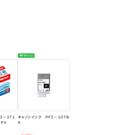
Ｉ－３７１
キャノンインク ＰＦＩ－１０７Ｂ
ＭＰＶ
Ｋ