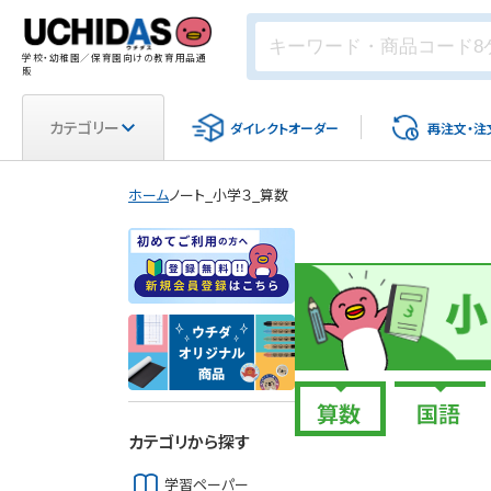
学校・幼稚園／保育園向けの教育用品通
販
カテゴリー
ダイレクト
オーダー
再注文・
注
ホーム
ノート_小学３_算数
カテゴリから探す
学習ペーパー