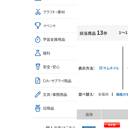
クラフト・素材
イベント
13
1～1
該当商品
件
学習支援用品
理科
安全・安心
表示方法：
サムネイル
ＯＡ・サプライ用品
並べ替え：
新着順
価格の
文具・事務用品
日用品
画像
個人の方はこちら