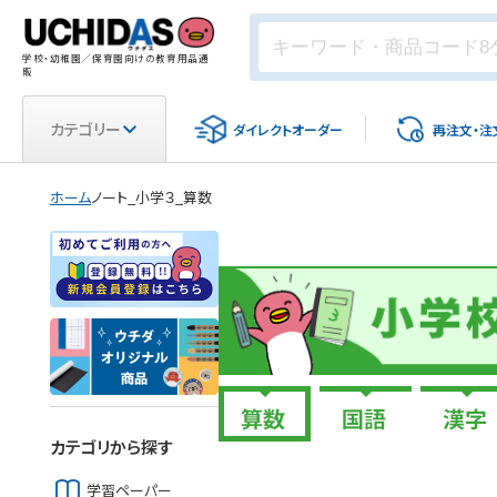
学校・幼稚園／保育園向けの教育用品通
販
カテゴリー
ダイレクト
オーダー
再注文・
注
ホーム
ノート_小学３_算数
カテゴリから探す
学習ペーパー