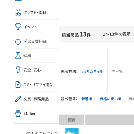
クラフト・素材
イベント
13
1～13件
を表示
該当商品
件
学習支援用品
理科
安全・安心
表示方法：
サムネイル
一覧
ＯＡ・サプライ用品
並べ替え：
新着順
価格の安い順
価
文具・事務用品
日用品
画像
個人の方はこちら