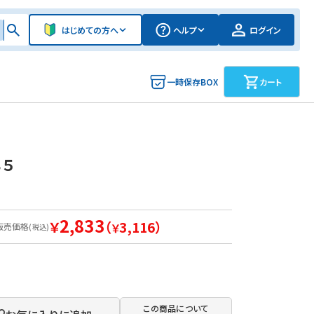
はじめての方へ
ヘルプ
ログイン
一時保存BOX
カート
８５
2,833
￥
（
3,116）
販売価格
￥
(税込)
この商品について