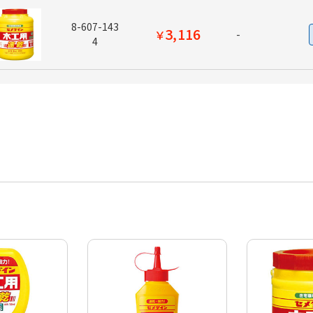
8-607-143
3,116
￥
-
4