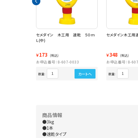
１ｋｇＡＥ－３３
セメダイン 木工用 速乾 ５０ｍ
セメダイン木工用
Ｌ(中)
173
348
￥
￥
(税込)
(税込)
1435
お申込番号：8-607-0033
お申込番号：8-607
カートへ
カートへ
数量:
数量:
商品情報
●3kg
●1本
●速乾タイプ