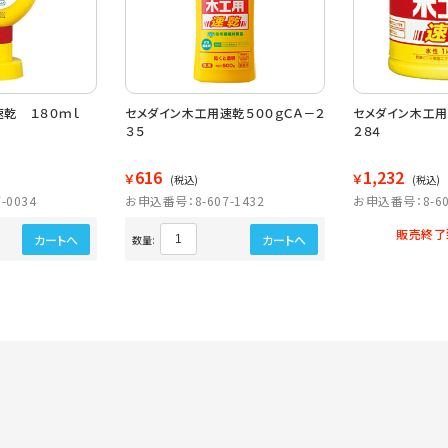
速乾 １８０ｍｌ
セメダイン木工用速乾５００ｇＣＡ－２
セメダイン木工用
３５
２８４
616
1,232
￥
￥
(税込)
(税込)
-0034
お申込番号：8-607-1432
お申込番号：8-60
販売終了
カートへ
カートへ
数量: