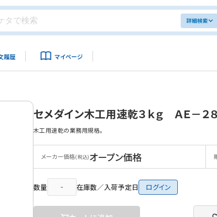
詳細検索
文履歴
マイページ
セメダイン木工用速乾３ｋｇ ＡＥ－２
木工用速乾の業務用規格。
オープン価格
メーカー価格
(税込)
数量
在庫数／入荷予定日
ログイン