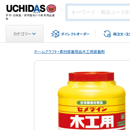
学校・幼稚園／保育園向けの教育用品通
販
カテゴリー
ダイレクト
オーダー
再注文・
注
ホーム
クラフト・素材
接着用品
木工用接着剤