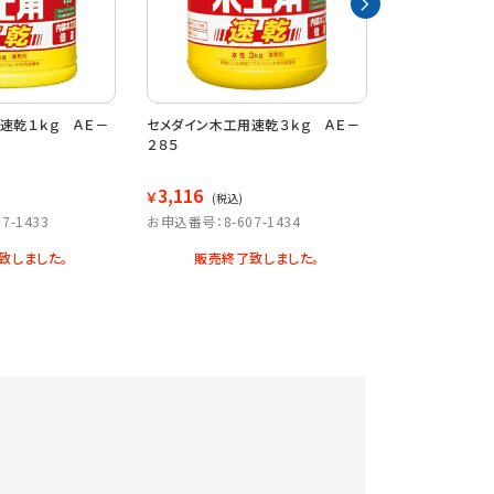
速乾１ｋｇ ＡＥ－
セメダイン木工用速乾３ｋｇ ＡＥ－
木工用速乾（詰替
２８５
２
3,116
806
￥
￥
(税込)
(税込)
7-1433
お申込番号：8-607-1434
お申込番号：8-6
致しました。
販売終了致しました。
数量: