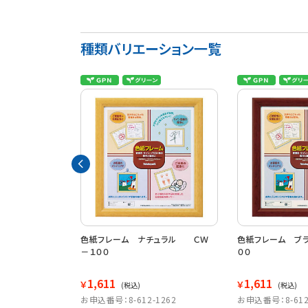
種類バリエーション一覧
ラウン
色紙フレーム ナチュラル ＣＷ
色紙フレーム ブ
－１００
００
1,611
1,611
￥
￥
(税込)
(税込)
1604
お申込番号：8-612-1262
お申込番号：8-612