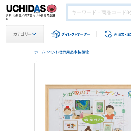
学校・幼稚園／保育園向けの教育用品通
販
カテゴリー
ダイレクト
オーダー
再注文・
注
ホーム
イベント
掲示用品
木製額縁