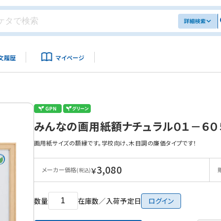
詳細検索
文履歴
マイページ
みんなの画用紙額ナチュラル０１－６０
画用紙サイズの額縁です。学校向け、木目調の廉価タイプです！
3,080
￥
メーカー価格
(税込)
数量
在庫数／入荷予定日
ログイン