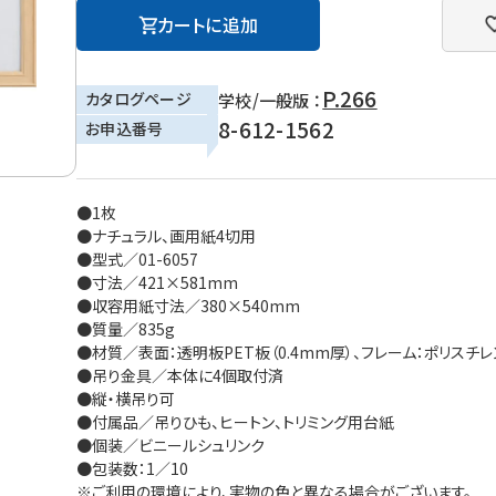
カートに追加
P.266
カタログページ
学校/一般版 ：
8-612-1562
お申込番号
●1枚
●ナチュラル、画用紙4切用
●型式／01-6057
●寸法／421×581mm
●収容用紙寸法／380×540mm
●質量／835g
●材質／表面：透明板PET板（0.4mm厚）、フレーム：ポリスチレ
●吊り金具／本体に4個取付済
●縦・横吊り可
●付属品／吊りひも、ヒートン、トリミング用台紙
●個装／ビニールシュリンク
●包装数：1／10
※ご利用の環境により、実物の色と異なる場合がございます。