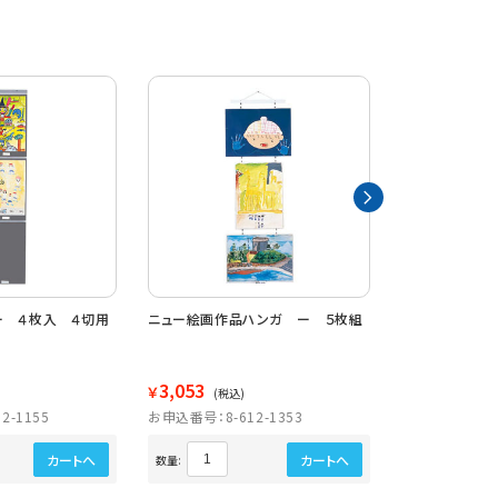
ー ４枚入 ４切用
ニュー絵画作品ハンガ ー ５枚組
展示用フレーム
紙４切
3,053
1,716
￥
￥
(税込)
(税込)
2-1155
お申込番号：8-612-1353
お申込番号：8-6
販売終
カートへ
カートへ
数量: