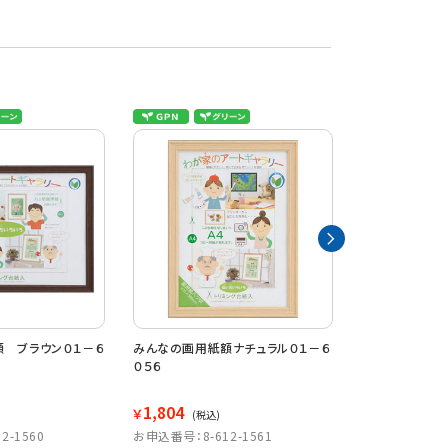
 ブラウン０１－６
みんなの画用紙額ナチュラル０１－６
みんなの画用紙
０５６
０５７
1,804
2,464
￥
￥
(税込)
(税込)
2-1560
お申込番号：8-612-1561
お申込番号：8-6