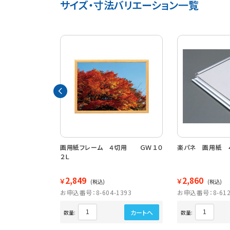
サイズ・寸法バリエーション一覧
んたんくん四つ
画用紙フレーム ４切用 ＧＷ１０
楽パネ 画用紙 
２Ｌ
2,849
2,860
￥
￥
(税込)
(税込)
1626
お申込番号：8-604-1393
お申込番号：8-612
カートへ
カートへ
数量:
数量: