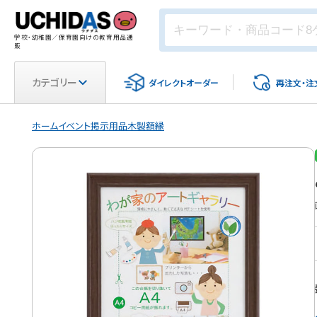
学校・幼稚園／保育園向けの教育用品通
販
カテゴリー
ダイレクト
オーダー
再注文・
注
ホーム
イベント
掲示用品
木製額縁