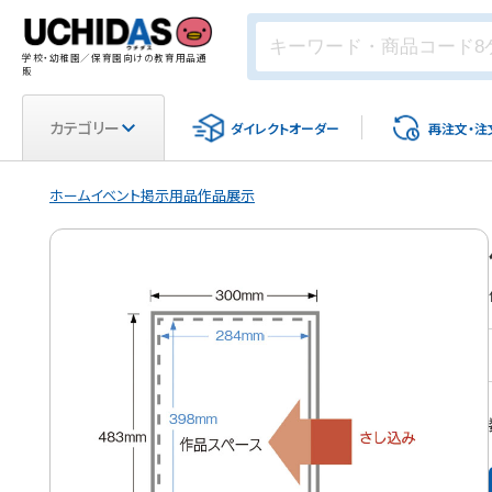
学校・幼稚園／保育園向けの教育用品通
販
カテゴリー
ダイレクト
オーダー
再注文・
注
ホーム
イベント
掲示用品
作品展示