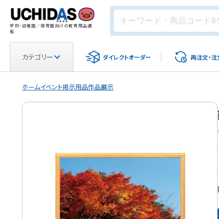
学校・幼稚園／保育園向けの教育用品通
販
カテゴリー
ダイレクト
オーダー
再注文・
注
ホーム
イベント
掲示用品
作品展示