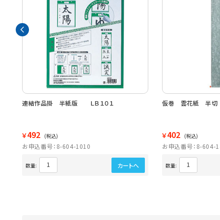
連結作品掛 半紙版 ＬＢ１０１
仮巻 雲花紙 半切
492
402
￥
￥
(税込)
(税込)
お申込番号：8-604-1010
お申込番号：8-604-1
カートへ
数量:
数量: