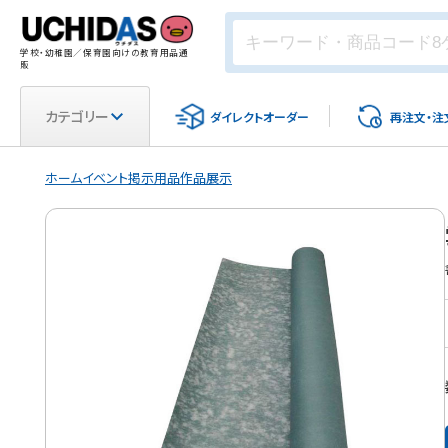
学校・幼稚園／保育園向けの教育用品通
販
カテゴリー
ダイレクト
オーダー
再注文・
注
ホーム
イベント
掲示用品
作品展示