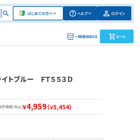
はじめての方へ
ヘルプ
ログイン
一時保存BOX
カート
イトブルー ＦＴ５５３Ｄ
4,959
￥
（
5,454）
販売価格
￥
(税込)