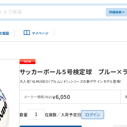
詳細検索
文履歴
マイページ
サッカーボール５号検定球 ブルー×ラ
大人気「ALMUNDO（アルムンド）」シリーズの新デザインモデル登場！
6,050
￥
メーカー価格
(税込)
数量
在庫数／入荷予定日
ログイン