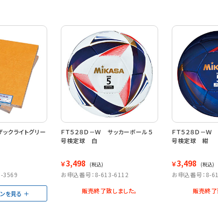
ザックライトグリー
ＦＴ５２８Ｄ－Ｗ サッカーボール５
ＦＴ５２８Ｄ－Ｗ
号検定球 白
号検定球 紺
3,498
3,498
￥
￥
(税込)
(税込)
-3569
お申込番号：8-613-6112
お申込番号：8-61
販売終了致しました。
販売終了
ョンを見る