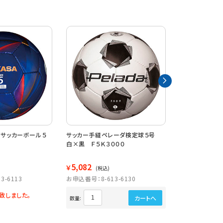
 サッカーボール５
サッカー手縫ペレーダ検定球５号
サッカー手縫
白×黒 Ｆ５Ｋ３０００
白×赤 Ｆ５Ｋ
5,082
5,082
￥
￥
(税込)
(税込)
3-6113
お申込番号：8-613-6130
お申込番号：8-6
致しました。
カートへ
数量:
数量: