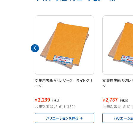
ボール５号 ネ
文集用表紙Ａ４レザック ライトグリ
文集用表紙８切レ
－ＮＢ
ーン
ン
2,239
2,787
￥
￥
(税込)
(税込)
4996
お申込番号：8-611-3501
お申込番号：8-611
カートへ
バリエーションを見る
バリエーシ