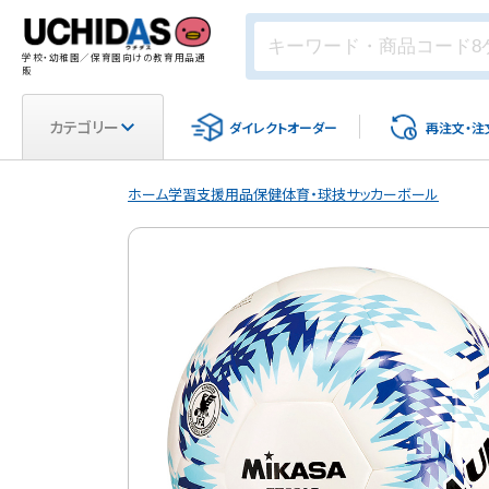
学校・幼稚園／保育園向けの教育用品通
販
カテゴリー
ダイレクト
オーダー
再注文・
注
ホーム
学習支援用品
保健体育・球技
サッカーボール