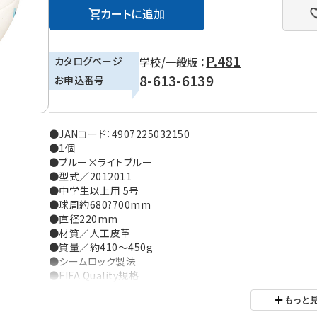
カートに追加
P.481
カタログページ
学校/一般版 ：
8-613-6139
お申込番号
●JANコード：4907225032150
●1個
●ブルー×ライトブルー
●型式／2012011
●中学生以上用 5号
●球周約680?700mm
●直径220mm
●材質／人工皮革
●質量／約410～450g
●シームロック製法
●FIFA Quality規格
●検定球
もっと
●完成品