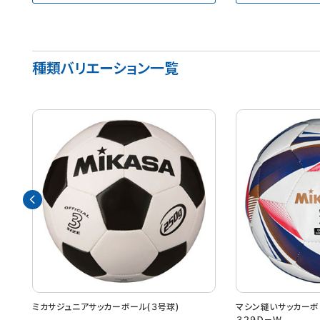
種類バリエーション一覧
ＦＴ
ミカサジュニアサッカーボール(３号球)
マシン縫いサッカーボ
３２９Ｄ－Ｗ