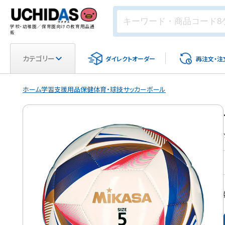
学校・幼稚園／保育園向けの教育用品通
販
カテゴリー
ダイレクト
オーダー
再注文・
注
ホーム
学習支援用品
保健体育・球技
サッカーボール