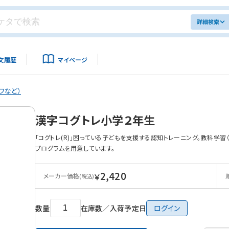
詳細検索
文履歴
マイページ
フなど）
漢字コグトレ小学２年生
「コグトレ(R)」困っている子どもを支援する認知トレーニング。教科学習
プログラムを用意しています。
2,420
￥
メーカー価格
(税込)
数量
在庫数／入荷予定日
ログイン