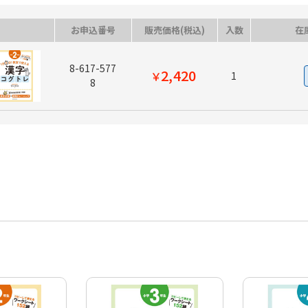
お申込番号
販売価格(税込)
入数
在
8-617-577
2,420
￥
1
8