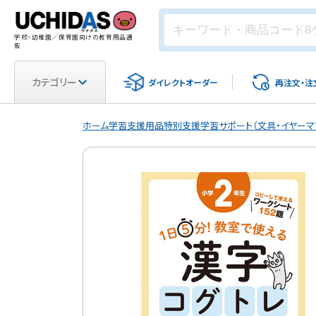
学校・幼稚園／保育園向けの教育用品通
販
カテゴリー
ダイレクト
オーダー
再注文・
注
ホーム
学習支援用品
特別支援
学習サポート（文具・イヤーマ