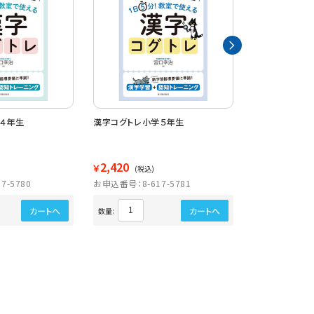
４年生
漢字コグトレ小学５年生
漢字コグトレ小
2,420
2,420
￥
￥
(税込)
(税込)
7-5780
お申込番号：8-617-5781
お申込番号：8-6
カートへ
カートへ
数量:
数量: