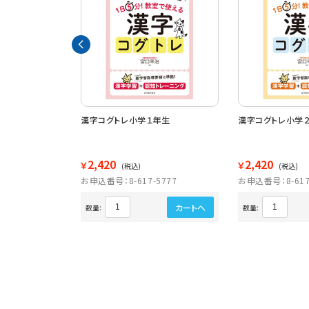
 コグトレカード
漢字コグトレ小学１年生
漢字コグトレ小学
2,420
2,420
￥
￥
(税込)
(税込)
5836
お申込番号：8-617-5777
お申込番号：8-617
カートへ
カートへ
数量:
数量: