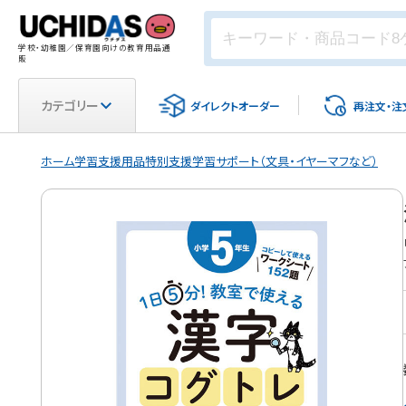
学校・幼稚園／保育園向けの教育用品通
販
カテゴリー
ダイレクト
オーダー
再注文・
注
ホーム
学習支援用品
特別支援
学習サポート（文具・イヤーマフなど）