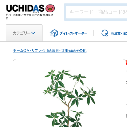
学校・幼稚園／保育園向けの教育用品通
販
カテゴリー
ダイレクト
オーダー
再注文・
注
ホーム
ＯＡ・サプライ用品
家具・共用備品
その他