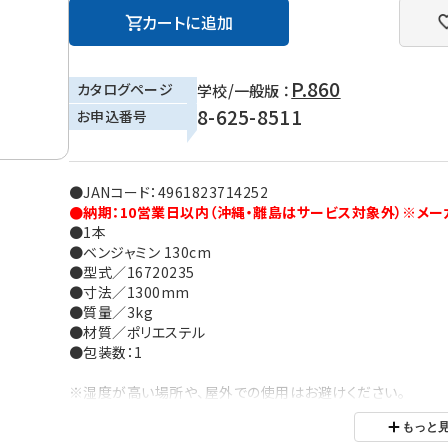
カートに追加
P.860
カタログページ
学校/一般版 ：
8-625-8511
お申込番号
●JANコード：4961823714252
●納期：10営業日以内（沖縄・離島はサービス対象外）※メー
●1本
●ベンジャミン 130cm
●型式／16720235
●寸法／1300mm
●質量／3kg
●材質／ポリエステル
●包装数：1
※湿度が高い場所や、屋外での使用はお避けください。
※直射日光の当たる場所でのご使用は、退色の原因となります
もっと
※ご利用の環境により、実物の色と異なる場合がございます。