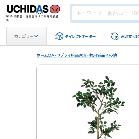
学校・幼稚園／保育園向けの教育用品通
販
カテゴリー
ダイレクト
オーダー
再注文・
注
ホーム
ＯＡ・サプライ用品
家具・共用備品
その他