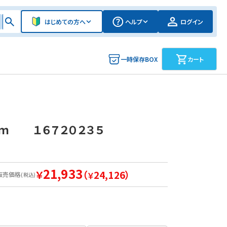
はじめての方へ
ヘルプ
ログイン
一時保存BOX
カート
ｃｍ １６７２０２３５
21,933
￥
（
24,126）
販売価格
￥
(税込)