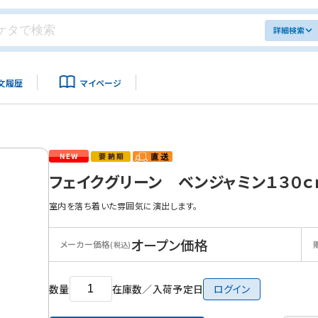
詳細検索
文履歴
マイページ
フェイクグリーン ベンジャミン１３０
室内を落ち着いた雰囲気に演出します。
オープン価格
メーカー価格
(税込)
数量
在庫数／入荷予定日
ログイン