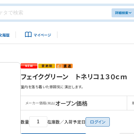
詳細検索
文履歴
マイページ
フェイクグリーン トネリコ１３０ｃｍ
室内を落ち着いた雰囲気に演出します。
オープン価格
メーカー価格
(税込)
数量
在庫数／入荷予定日
ログイン