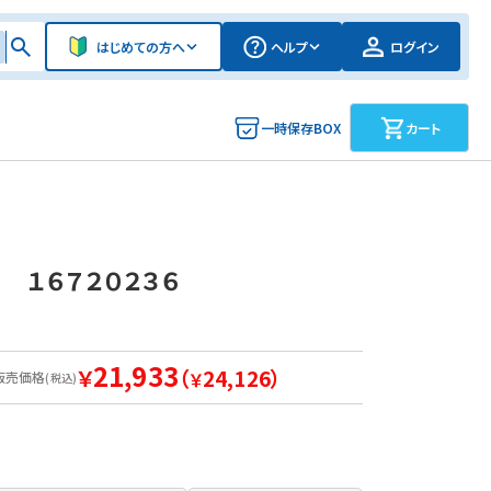
はじめての方へ
ヘルプ
ログイン
一時保存BOX
カート
 １６７２０２３６
21,933
￥
（
24,126）
販売価格
￥
(税込)