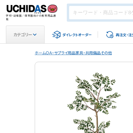
学校・幼稚園／保育園向けの教育用品通
販
カテゴリー
ダイレクト
オーダー
再注文・
注
ホーム
ＯＡ・サプライ用品
家具・共用備品
その他