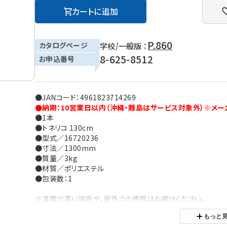
カートに追加
P.860
カタログページ
学校/一般版 ：
8-625-8512
お申込番号
●JANコード：4961823714269
●納期：10営業日以内（沖縄・離島はサービス対象外）※メー
●1本
●トネリコ 130cm
●型式／16720236
●寸法／1300mm
●質量／3kg
●材質／ポリエステル
●包装数：1
※湿度が高い場所や、屋外での使用はお避けください。
※直射日光の当たる場所でのご使用は、退色の原因となります
もっと
※ご利用の環境により、実物の色と異なる場合がございます。