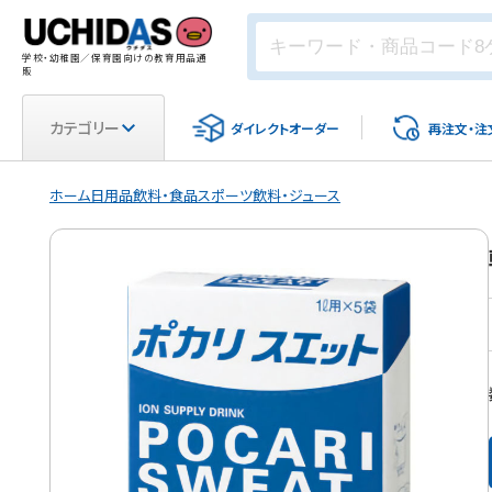
学校・幼稚園／保育園向けの教育用品通
販
カテゴリー
ダイレクト
オーダー
再注文・
注
ホーム
日用品
飲料・食品
スポーツ飲料・ジュース