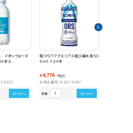
ト イオンウォータ
軽）ＰＥＴアクエリアス経口補水液５０
軽）ＰＥＴアクエ
２４本入
０ｍｌ×２４本
４本
4,776
3,255
￥
￥
(税込)
(税込)
7-6312
お申込番号：8-637-6347
お申込番号：8-6
カートへ
カートへ
数量:
数量: