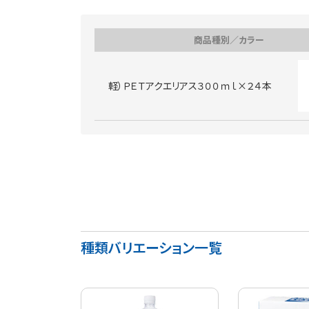
商品種別／カラー
軽）ＰＥＴアクエリアス３００ｍｌ×２４本
種類バリエーション一覧