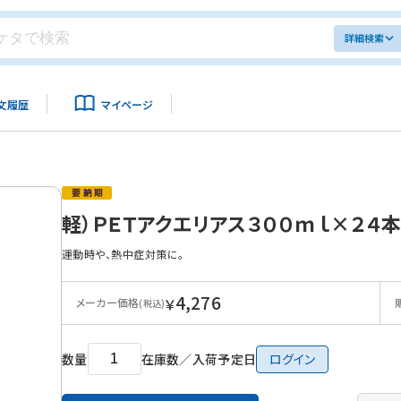
詳細検索
文履歴
マイページ
軽）ＰＥＴアクエリアス３００ｍｌ×２４
運動時や、熱中症対策に。
4,276
￥
メーカー価格
(税込)
数量
在庫数／入荷予定日
ログイン