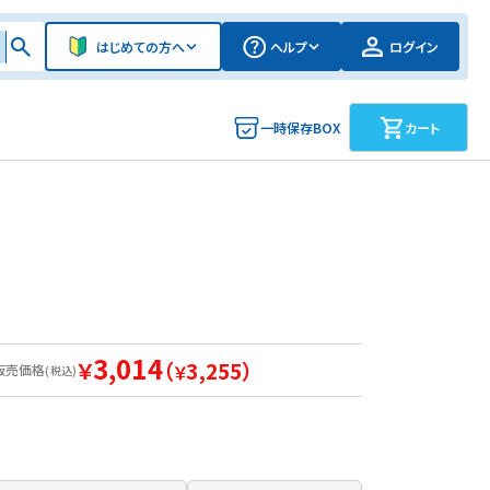
はじめての方へ
ヘルプ
ログイン
一時保存BOX
カート
本
3,014
￥
（
3,255）
販売価格
￥
(税込)