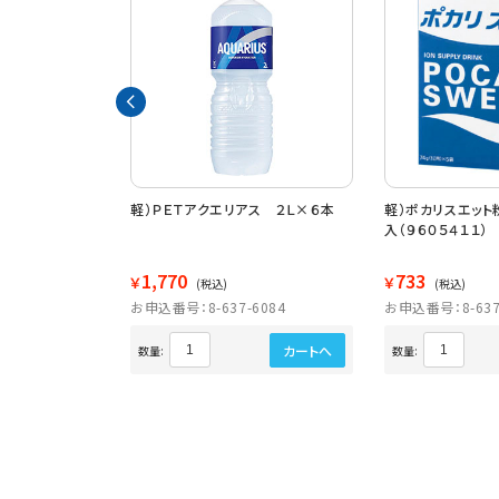
ット３００ｍｌ×
軽）ＰＥＴアクエリアス ２Ｌ×６本
軽）ポカリスエット
入（９６０５４１１）
1,770
733
￥
￥
(税込)
(税込)
6454
お申込番号：8-637-6084
お申込番号：8-637
カートへ
カートへ
数量:
数量: