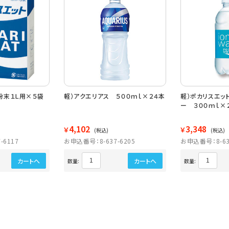
粉末１Ｌ用×５袋
軽）アクエリアス ５００ｍｌ×２４本
軽）ポカリスエッ
ー ３００ｍｌ×
4,102
3,348
￥
￥
(税込)
(税込)
-6117
お申込番号：8-637-6205
お申込番号：8-63
カートへ
カートへ
数量:
数量: