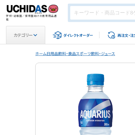
学校・幼稚園／保育園向けの教育用品通
販
カテゴリー
ダイレクト
オーダー
再注文・
注
ホーム
日用品
飲料・食品
スポーツ飲料・ジュース