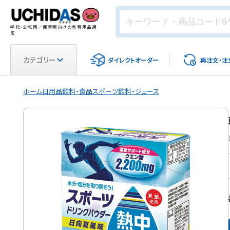
学校・幼稚園／保育園向けの教育用品通
販
カテゴリー
ダイレクト
オーダー
再注文・
注
ホーム
日用品
飲料・食品
スポーツ飲料・ジュース