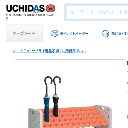
学校・幼稚園／保育園向けの教育用品通
販
カテゴリー
ダイレクト
オーダー
再注文・
注
ホーム
ＯＡ・サプライ用品
家具・共用備品
傘立て