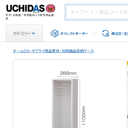
学校・幼稚園／保育園向けの教育用品通
販
カテゴリー
ダイレクト
オーダー
再注文・
注
ホーム
ＯＡ・サプライ用品
家具・共用備品
収納ケース