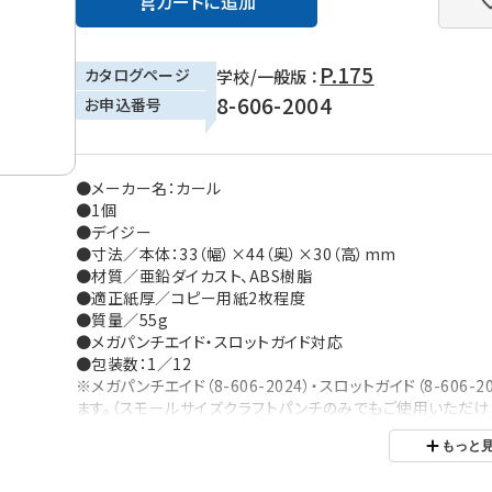
カートに追加
P.175
カタログページ
学校/一般版 ：
8-606-2004
お申込番号
●メーカー名：カール
●1個
●デイジー
●寸法／本体：33（幅）×44（奥）×30（高）mm
●材質／亜鉛ダイカスト、ABS樹脂
●適正紙厚／コピー用紙2枚程度
●質量／55g
●メガパンチエイド・スロットガイド対応
●包装数：1／12
※メガパンチエイド（8-606-2024）・スロットガイド（8-60
ます。（スモールサイズクラフトパンチのみでもご使用いただけま
※ご利用の環境により、実物の色と異なる場合がございます。
もっと