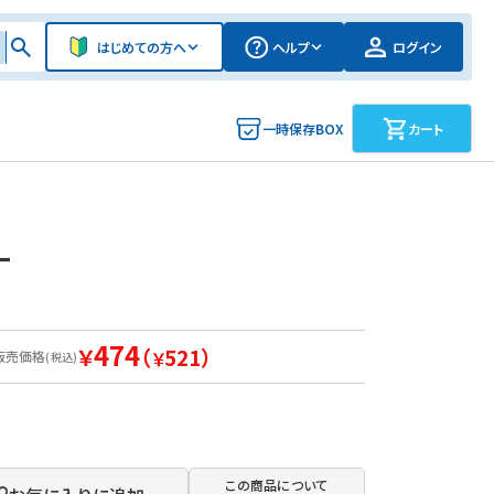
はじめての方へ
ヘルプ
ログイン
一時保存BOX
カート
ー
474
￥
（
521）
販売価格
￥
(税込)
この商品について