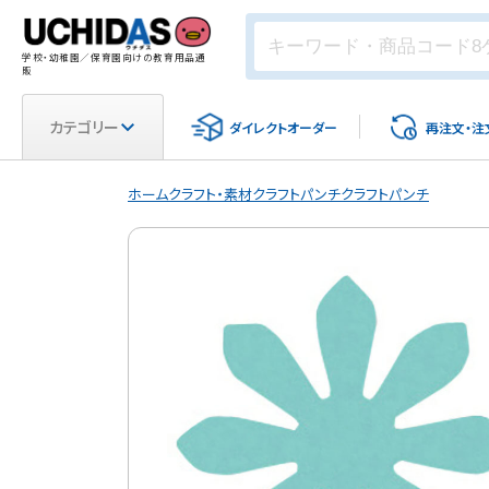
学校・幼稚園／保育園向けの教育用品通
販
カテゴリー
ダイレクト
オーダー
再注文・
注
ホーム
クラフト・素材
クラフトパンチ
クラフトパンチ