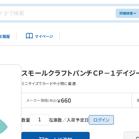
詳細検索
文履歴
マイページ
スモールクラフトパンチＣＰ－１デイジ
ミニサイズでカードや小物に最適
660
￥
メーカー価格
(税込)
数量
在庫数／入荷予定日
ログイン