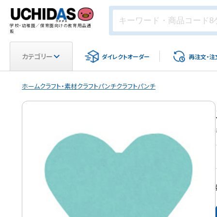
学校・幼稚園／保育園向けの教育用品通
販
カテゴリー
ダイレクト
オーダー
再注文・
注
ホーム
クラフト・素材
クラフトパンチ
クラフトパンチ