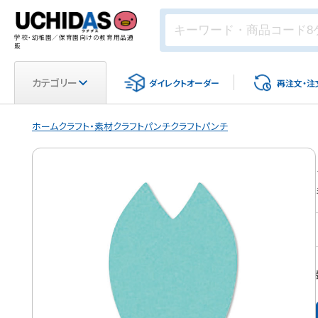
学校・幼稚園／保育園向けの教育用品通
販
カテゴリー
ダイレクト
オーダー
再注文・
注
ホーム
クラフト・素材
クラフトパンチ
クラフトパンチ