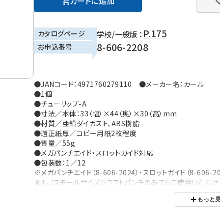
カートに追加
P.175
カタログページ
学校/一般版 ：
8-606-2208
お申込番号
●JANコード：4971760279110 ●メーカー名：カール
●1個
●チューリップ-A
●寸法／本体：33（幅）×44（奥）×30（高）mm
●材質／亜鉛ダイカスト、ABS樹脂
●適正紙厚／コピー用紙2枚程度
●質量／55g
●メガパンチエイド・スロットガイド対応
●包装数：1／12
※メガパンチエイド（8-606-2024）・スロットガイド（8-60
ます。（スモールサイズクラフトパンチのみでもご使用いただけま
※ご利用の環境により、実物の色と異なる場合がございます。
もっと