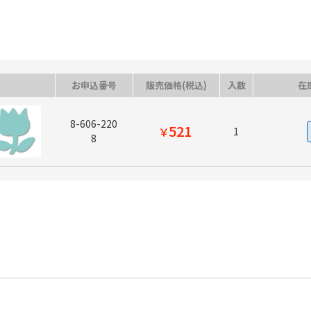
お申込番号
販売価格(税込)
入数
在
8-606-220
521
￥
1
8