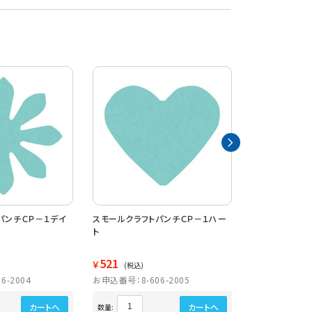
パンチＣＰ－１デイ
スモールクラフトパンチＣＰ－１ハー
スモールクラフ
ト
521
521
￥
￥
(税込)
(税込)
6-2004
お申込番号：8-606-2005
お申込番号：8-6
カートへ
カートへ
数量:
数量: