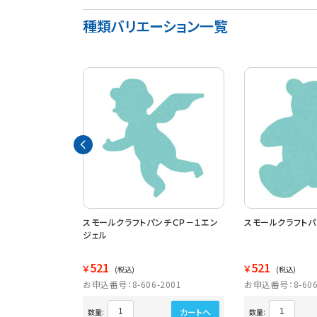
種類バリエーション一覧
ンチ サークル１５
スモールクラフトパンチＣＰ－１エン
スモールクラフトパ
１５
ジェル
521
521
￥
￥
(税込)
(税込)
2608
お申込番号：8-606-2001
お申込番号：8-606
カートへ
カートへ
数量:
数量: