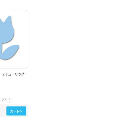
－２チューリップ－
-2213
カートへ