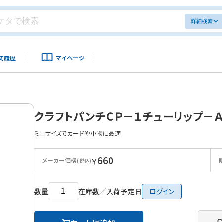
詳細検索
文履歴
マイページ
クラフトパンチＣＰ－１チューリップ－
ミニサイズでカードや小物に最適
660
￥
メーカー価格
(税込)
数量
在庫数／入荷予定日
ログイン