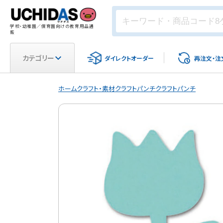
学校・幼稚園／保育園向けの教育用品通
販
カテゴリー
ダイレクト
オーダー
再注文・
注
ホーム
クラフト・素材
クラフトパンチ
クラフトパンチ