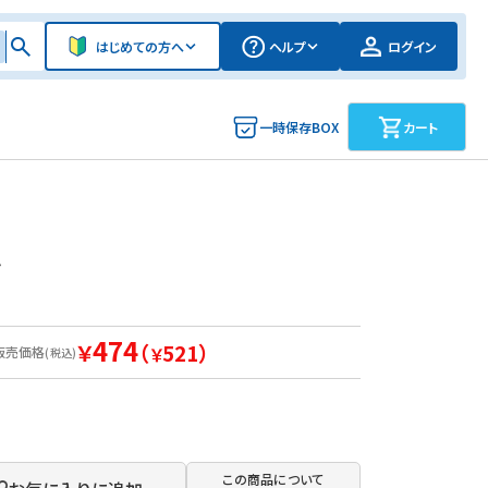
はじめての方へ
ヘルプ
ログイン
一時保存BOX
カート
Ａ
474
￥
（
521）
販売価格
￥
(税込)
この商品について