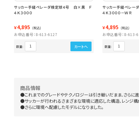
Ｆ
サッカー手縫ペレーダ検定球４号 白×黒 Ｆ
サッカー手縫ペレー
４Ｋ３０００
４Ｋ３０００－ＷＲ
4,895
4,895
￥
￥
(税込)
(税込)
お申込番号：8-613-6127
お申込番号：8-613-6
カートへ
数量:
数量:
商品情報
●これまでのグレードやテクノロジーは引き継いだまま、さらに進
●サッカーが行われるさまざまな環境に適応した構造、レンジ構
●さらに環境へ配慮したモデルになりました。