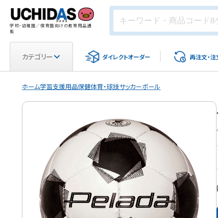
学校・幼稚園／保育園向けの教育用品通
販
カテゴリー
ダイレクト
オーダー
再注文・
注
ホーム
学習支援用品
保健体育・球技
サッカーボール