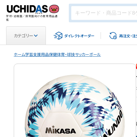
学校・幼稚園／保育園向けの教育用品通
販
カテゴリー
ダイレクト
オーダー
再注文・
注
ホーム
学習支援用品
保健体育・球技
サッカーボール