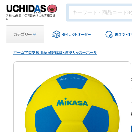
学校・幼稚園／保育園向けの教育用品通
販
カテゴリー
ダイレクト
オーダー
再注文・
注
ホーム
学習支援用品
保健体育・球技
サッカーボール