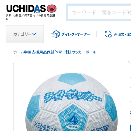
学校・幼稚園／保育園向けの教育用品通
販
カテゴリー
ダイレクト
オーダー
再注文・
注
ホーム
学習支援用品
保健体育・球技
サッカーボール