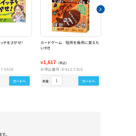
ッチをさがせ！
カードゲーム 短所を長所に変えた
１０歳からの言
いやき
1,617
1,567
￥
￥
(税込)
(税込)
7-5526
お申込番号：8-612-7310
お申込番号：8-6
カートへ
カートへ
数量:
数量:
す。