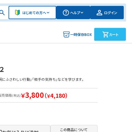
はじめての方へ
ヘルプ
ログイン
一時保存BOX
カート
２
況にふさわしい行動」「相手の気持ち」などを学びます。
3,800
￥
（
4,180）
販売価格
￥
(税込)
この商品について