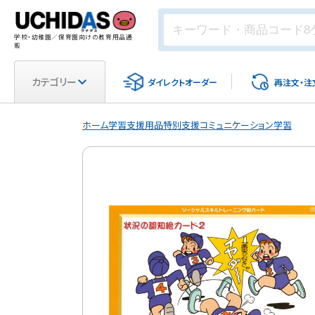
学校・幼稚園／保育園向けの教育用品通
販
カテゴリー
ダイレクト
オーダー
再注文・
注
ホーム
学習支援用品
特別支援
コミュニケーション学習