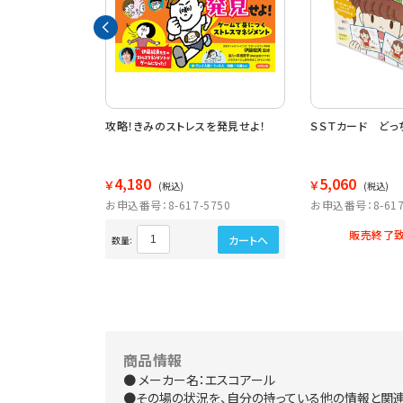
てみたいのはどっ
攻略！きみのストレスを発見せよ！
ＳＳＴカード どっ
4,180
5,060
￥
￥
(税込)
(税込)
5652
お申込番号：8-617-5750
お申込番号：8-617
販売終了致
カートへ
カートへ
数量:
商品情報
● メーカー名：エスコアール
●その場の状況を、自分の持っている他の情報と関連