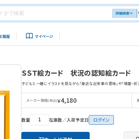
詳細検索
文履歴
マイページ
ＳＳＴ絵カード 状況の認知絵カード 
子どもと一緒にイラストを見ながら「身近な出来事の意味」や「場面・状
4,180
￥
メーカー価格
(税込)
数量
在庫数／入荷予定日
ログイン