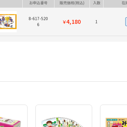
お申込番号
販売価格(税込)
入数
在
8-617-520
4,180
￥
1
6