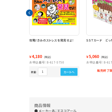
てみたいのはどっ
攻略！きみのストレスを発見せよ！
ＳＳＴカード どっ
4,180
5,060
￥
￥
(税込)
(税込)
5652
お申込番号：8-617-5750
お申込番号：8-617
販売終了致
カートへ
カートへ
数量:
商品情報
● メーカー名：エスコアール