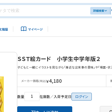
詳細検索
文履歴
マイページ
ＳＳＴ絵カード 小学生中学年版２
子どもと一緒にイラストを見ながら「身近な出来事の意味」や「場面・状
4,180
￥
メーカー価格
(税込)
数量
在庫数／入荷予定日
ログイン