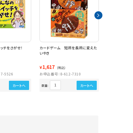
ッチをさがせ！
カードゲーム 短所を長所に変えた
１０歳からの言
いやき
1,617
1,567
￥
￥
(税込)
(税込)
7-5526
お申込番号：8-612-7310
お申込番号：8-6
カートへ
カートへ
数量:
数量: