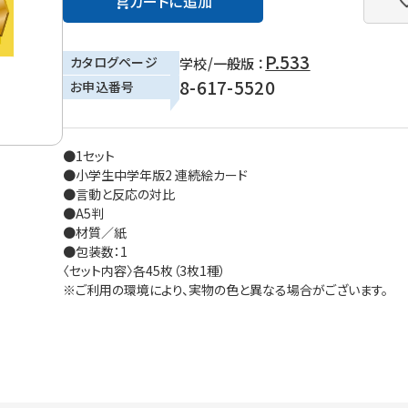
カートに追加
P.533
カタログページ
学校/一般版 ：
8-617-5520
お申込番号
●1セット
●小学生中学年版2 連続絵カード
●言動と反応の対比
●A5判
●材質／紙
●包装数：1
〈セット内容〉各45枚（3枚1種）
※ご利用の環境により、実物の色と異なる場合がございます。