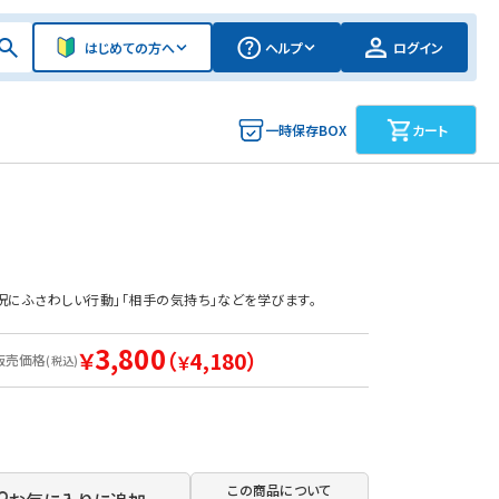
はじめての方へ
ヘルプ
ログイン
一時保存BOX
カート
況にふさわしい行動」「相手の気持ち」などを学びます。
3,800
￥
（
4,180）
販売価格
￥
(税込)
この商品について