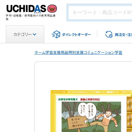
学校・幼稚園／保育園向けの教育用品通
販
カテゴリー
ダイレクト
オーダー
再注文・
注
ホーム
学習支援用品
特別支援
コミュニケーション学習