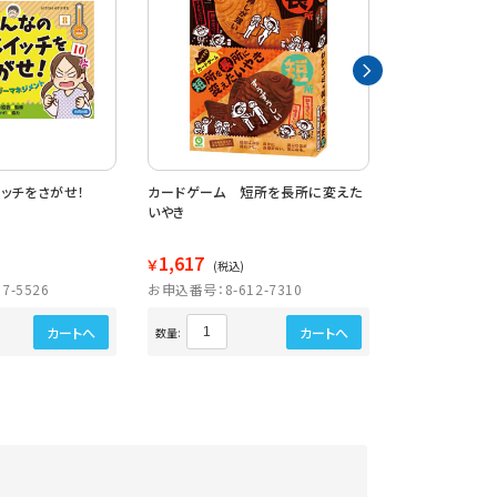
ッチをさがせ！
カードゲーム 短所を長所に変えた
１０歳からの言
いやき
1,617
1,567
￥
￥
(税込)
(税込)
7-5526
お申込番号：8-612-7310
お申込番号：8-6
カートへ
カートへ
数量:
数量: