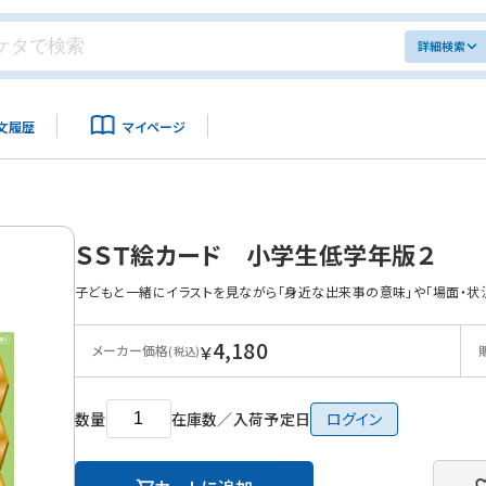
詳細検索
文履歴
マイページ
ＳＳＴ絵カード 小学生低学年版２
子どもと一緒にイラストを見ながら「身近な出来事の意味」や「場面・状
4,180
￥
メーカー価格
(税込)
数量
在庫数／入荷予定日
ログイン