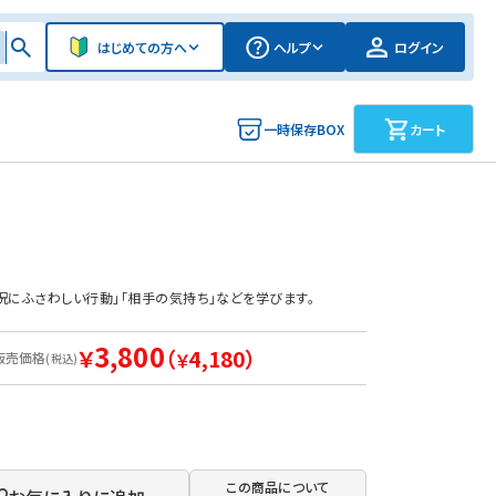
はじめての方へ
ヘルプ
ログイン
一時保存BOX
カート
況にふさわしい行動」「相手の気持ち」などを学びます。
3,800
￥
（
4,180）
販売価格
￥
(税込)
この商品について