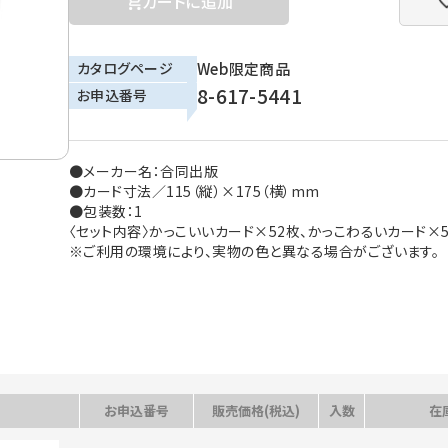
カートに追加
カタログページ
Web限定商品
8-617-5441
お申込番号
●メーカー名：合同出版
●カード寸法／115（縦）×175（横）mm
●包装数：1
〈セット内容〉かっこいいカード×52枚、かっこわるいカード
※ご利用の環境により、実物の色と異なる場合がございます。
お申込番号
販売価格(税込)
入数
在