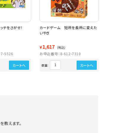
ッチをさがせ！
カードゲーム 短所を長所に変えた
１０歳からの言
いやき
1,617
1,567
￥
￥
(税込)
(税込)
7-5526
お申込番号：8-612-7310
お申込番号：8-6
カートへ
カートへ
数量:
数量:
を教えます。