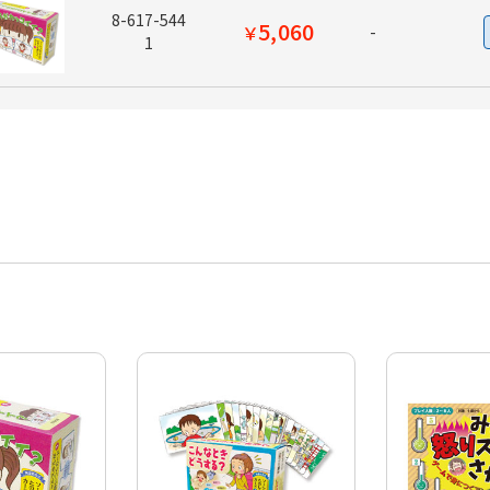
8-617-544
5,060
￥
-
1