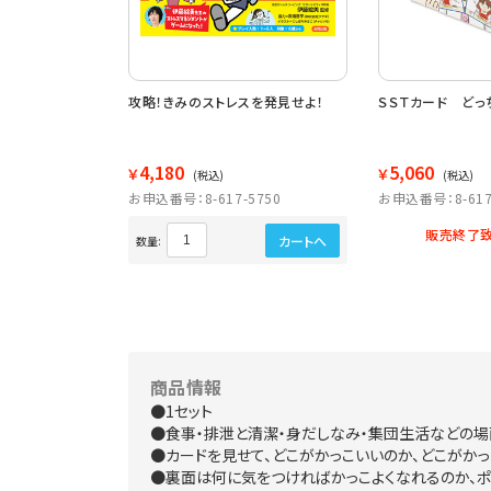
てみたいのはどっ
攻略！きみのストレスを発見せよ！
ＳＳＴカード どっ
4,180
5,060
￥
￥
(税込)
(税込)
5652
お申込番号：8-617-5750
お申込番号：8-617
販売終了致
カートへ
カートへ
数量:
商品情報
●1セット
●食事・排泄と清潔・身だしなみ・集団生活などの場
●カードを見せて、どこがかっこいいのか、どこがか
●裏面は何に気をつければかっこよくなれるのか、ポ