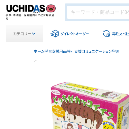
学校・幼稚園／保育園向けの教育用品通
販
カテゴリー
ダイレクト
オーダー
再注文・
注
ホーム
学習支援用品
特別支援
コミュニケーション学習