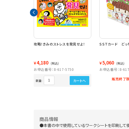
てみたいのはどっ
攻略！きみのストレスを発見せよ！
ＳＳＴカード どっ
4,180
5,060
￥
￥
(税込)
(税込)
5652
お申込番号：8-617-5750
お申込番号：8-617
販売終了致
カートへ
カートへ
数量:
商品情報
●本書の中で使用しているワークシートを印刷して使