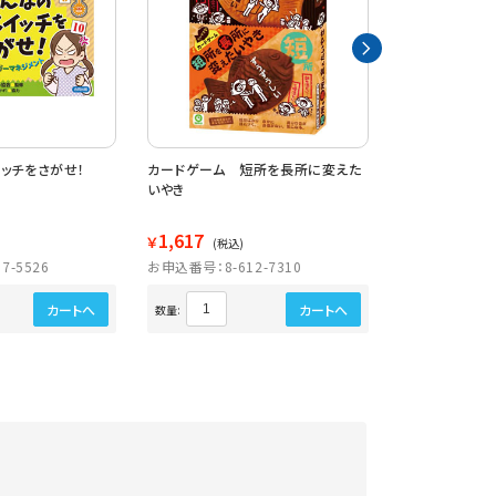
ッチをさがせ！
カードゲーム 短所を長所に変えた
１０歳からの言
いやき
1,617
1,567
￥
￥
(税込)
(税込)
7-5526
お申込番号：8-612-7310
お申込番号：8-6
カートへ
カートへ
数量:
数量: