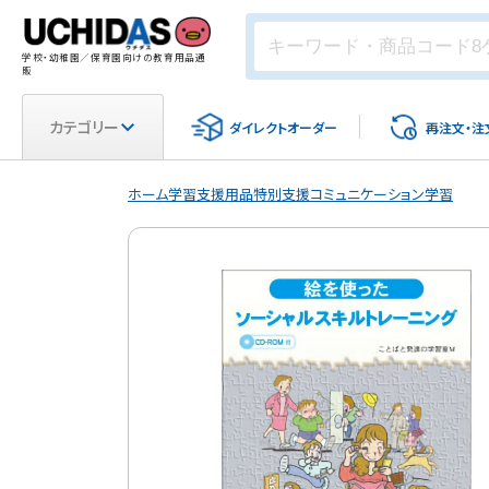
学校・幼稚園／保育園向けの教育用品通
販
カテゴリー
ダイレクト
オーダー
再注文・
注
ホーム
学習支援用品
特別支援
コミュニケーション学習