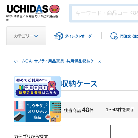
学校・幼稚園／保育園向けの教育用品通
販
カテゴリー
ダイレクト
オーダー
再注文・
注
ホーム
ＯＡ・サプライ用品
家具・共用備品
収納ケース
収納ケース
48
1～48件
を表示
該当商品
件
カテゴリから探す