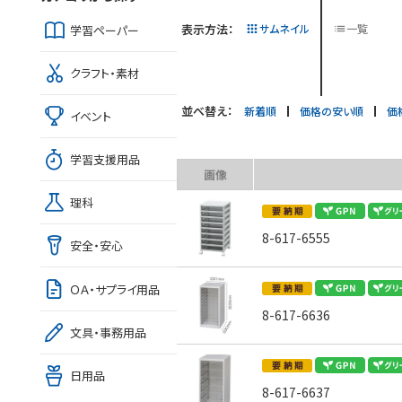
表示方法：
サムネイル
一覧
学習ペーパー
クラフト・素材
並べ替え：
新着順
価格の安い順
価
イベント
学習支援用品
画像
理科
8-617-6555
安全・安心
ＯＡ・サプライ用品
8-617-6636
文具・事務用品
日用品
8-617-6637