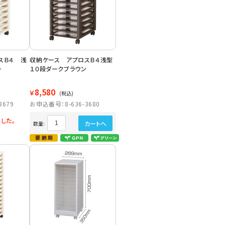
スＢ４ 浅
収納ケース アプロスＢ４浅型
ー
１０段ダークブラウン
8,580
￥
(税込)
3679
お申込番号：8-636-3680
した。
カートへ
数量: