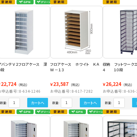
アバンテＶ２フロアケース 深
フロアケース ホワイト ＫＡ
収納 フットワーク
９段
Ｗ－１３
４ １０段
22,724
23,587
26,224
￥
￥
￥
(税込)
(税込)
(税込)
お申込番号：8-634-1246
お申込番号：8-617-7282
お申込番号：8-636-
カートへ
カートへ
数量:
数量:
数量: