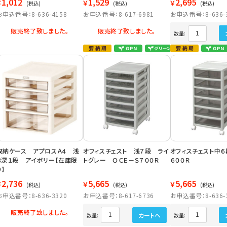
1,012
1,529
2,695
￥
￥
￥
(税込)
(税込)
(税込)
お申込番号：8-636-4158
お申込番号：8-617-6981
お申込番号：8-636-
販売終了致しました。
販売終了致しました。
数量:
収納ケース アプロスＡ４ 浅
オフィスチェスト 浅７段 ライ
オフィスチェスト中６
３深１段 アイボリー【在庫限
トグレー ＯＣＥ－Ｓ７００Ｒ
６００Ｒ
り】
2,736
5,665
5,665
￥
￥
￥
(税込)
(税込)
(税込)
お申込番号：8-636-3320
お申込番号：8-617-6736
お申込番号：8-636-
販売終了致しました。
カートへ
数量:
数量: