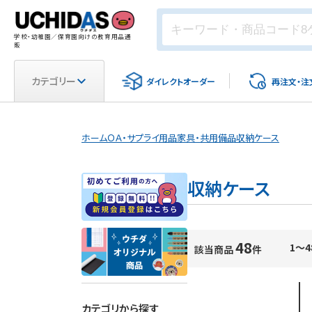
学校・幼稚園／保育園向けの教育用品通
販
カテゴリー
ダイレクト
オーダー
再注文・
注
ホーム
ＯＡ・サプライ用品
家具・共用備品
収納ケース
収納ケース
48
1～4
該当商品
件
カテゴリから探す