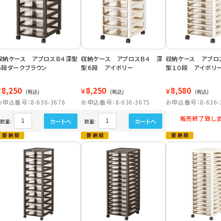
収納ケース アプロスＢ４深型
収納ケース アプロスＢ４ 深
収納ケース アプロ
６段ダークブラウン
型６段 アイボリー
型１０段 アイボリ
8,250
8,250
8,580
￥
￥
￥
(税込)
(税込)
(税込)
お申込番号：8-636-3676
お申込番号：8-636-3675
お申込番号：8-636-
販売終了致しま
カートへ
カートへ
数量:
数量: