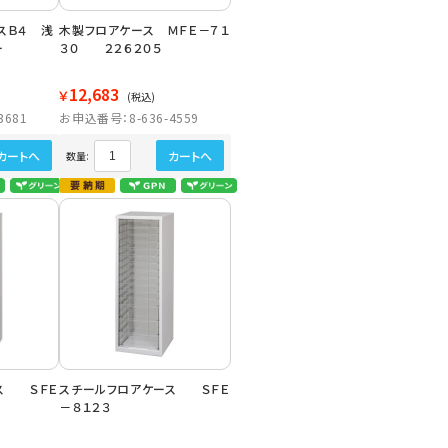
スＢ４ 浅
木製フロアケース ＭＦＥ－７１
ー
３０ ２２６２０５
12,683
￥
(税込)
3681
お申込番号：8-636-4559
カートへ
カートへ
数量:
ス ＳＦＥ
スチールフロアケース ＳＦＥ
－８１２３