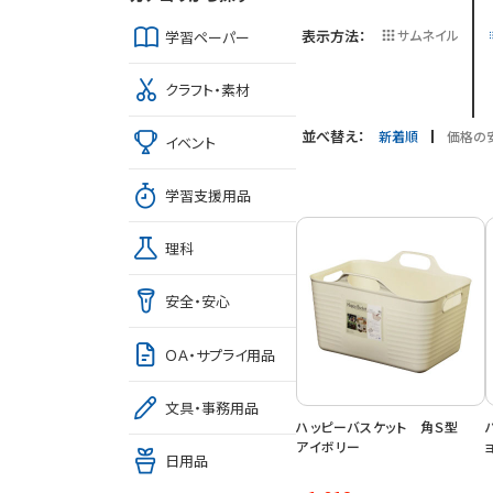
表示方法：
サムネイル
学習ペーパー
クラフト・素材
並べ替え：
新着順
価格の
イベント
学習支援用品
理科
安全・安心
ＯＡ・サプライ用品
文具・事務用品
ハッピーバスケット 角Ｓ型
アイボリー
日用品