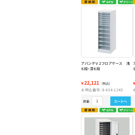
アバンテＶ２フロアケース 浅
６段・深６段
22,121
￥
(税込)
お申込番号：8-634-1245
カートへ
数量: