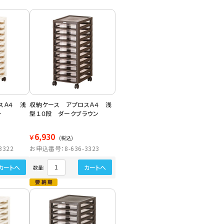
スＡ４ 浅
収納ケース アプロスＡ４ 浅
ー
型１０段 ダークブラウン
6,930
￥
(税込)
3322
お申込番号：8-636-3323
カートへ
カートへ
数量: