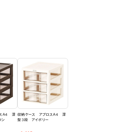
スＡ４ 深
収納ケース アプロスＡ４ 深
ウン
型３段 アイボリー