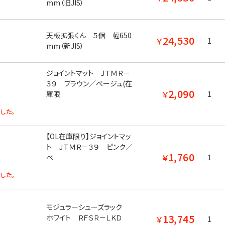
mm（旧JIS）
天板拡張くん ５個 幅650
24,530
￥
1
mm（新JIS）
ジョイントマット ＪＴＭＲ－
３９ ブラウン／ベージュ(在
2,090
￥
庫限
1
した。
【OL在庫限り】ジョイントマッ
ト ＪＴＭＲ－３９ ピンク／
1,760
￥
ベ
1
した。
モジュラーシューズラック
13,745
ホワイト ＲＦＳＲ－ＬＫＤ
￥
1