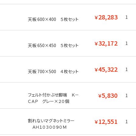
28,283
￥
1
天板 600×400 ５枚セット
32,172
￥
1
天板 650×450 ５枚セット
45,322
￥
1
天板 700×500 ４枚セット
5,830
フェルト付かぶせ脚端 Ｋ－
￥
1
ＣＡＰ グレー×２０個
12,551
割れないマグネットミラー
￥
1
ＡＨ１０３００９０Ｍ