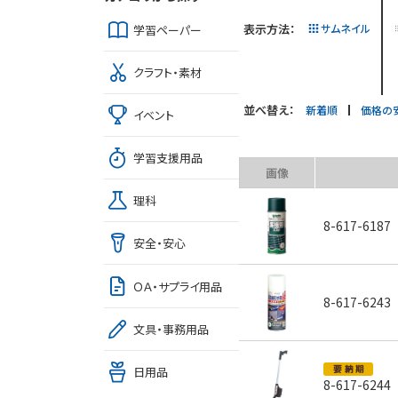
表示方法：
サムネイル
学習ペーパー
クラフト・素材
並べ替え：
新着順
価格の
イベント
学習支援用品
画像
理科
8-617-6187
安全・安心
ＯＡ・サプライ用品
8-617-6243
文具・事務用品
日用品
8-617-6244