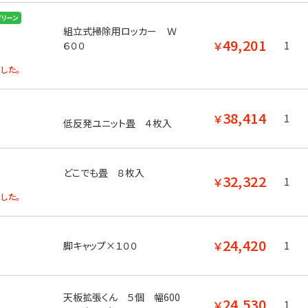
組立式掃除用ロッカー Ｗ
49,201
￥
1
６００
した。
38,414
￥
1
低反発ユニット畳 ４枚入
どこでも畳 ８枚入
32,322
￥
1
した。
24,420
￥
脚キャップ×１００
1
天板拡張くん ５個 幅600
24,530
￥
1