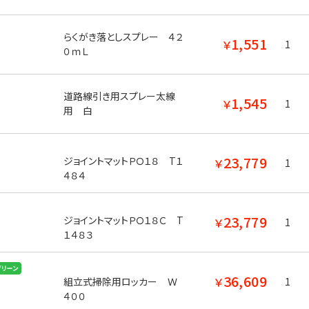
らくがき落としスプレー ４２
1,551
￥
1
０ｍＬ
道路線引き用スプレー太線
1,545
￥
1
用 白
23,779
ジョイントマットＰＯ１８ T１
￥
1
４８４
23,779
ジョイントマットＰＯ１８Ｃ T
￥
1
１４８３
36,609
￥
1
組立式掃除用ロッカー Ｗ
４００