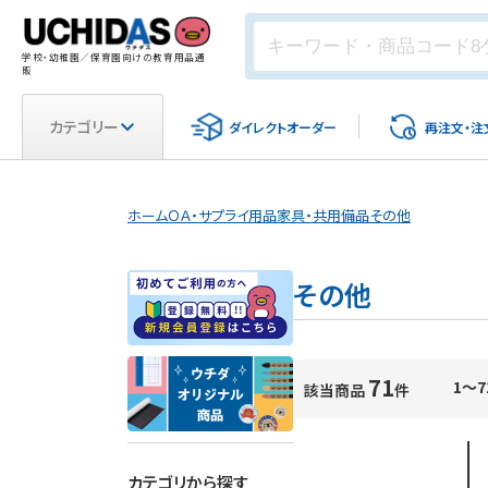
学校・幼稚園／保育園向けの教育用品通
販
カテゴリー
ダイレクト
オーダー
再注文・
注
ホーム
ＯＡ・サプライ用品
家具・共用備品
その他
その他
71
1～7
該当商品
件
カテゴリから探す